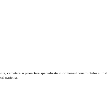
nță, cercetare si proiectare specializată în domeniul constructiilor si insta
rsi parteneri.
ncy & Consulting