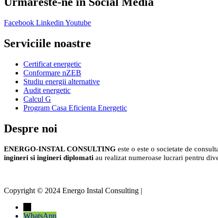
Urmareste-ne in Social Media
Facebook
Linkedin
Youtube
Serviciile noastre
Certificat energetic
Conformare nZEB
Studiu energii alternative
Audit energetic
Calcul G
Program Casa Eficienta Energetic
Despre noi
ENERGO-INSTAL CONSULTING
 este o este o societate de consulta
ingineri si ingineri diplomati
 au realizat numeroase lucrari pentru dive
Copyright © 2024 Energo Instal Consulting |
Construit de Evoro Age
←
WhatsApp