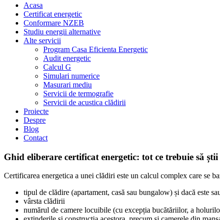
Acasa
Certificat energetic
Conformare NZEB
Studiu energii alternative
Alte servicii
Program Casa Eficienta Energetic
Audit energetic
Calcul G
Simulari numerice
Masurari mediu
Servicii de termografie
Servicii de acustica clădirii
Proiecte
Despre
Blog
Contact
Ghid eliberare certificat energetic: tot ce trebuie să știi
Certificarea energetica a unei clădiri este un calcul complex care se b
tipul de clădire (apartament, casă sau bungalow) și dacă este sa
vârsta clădirii
numărul de camere locuibile (cu excepția bucătăriilor, a holurilor
extinderile și construcția acestora, precum și camerele din mans