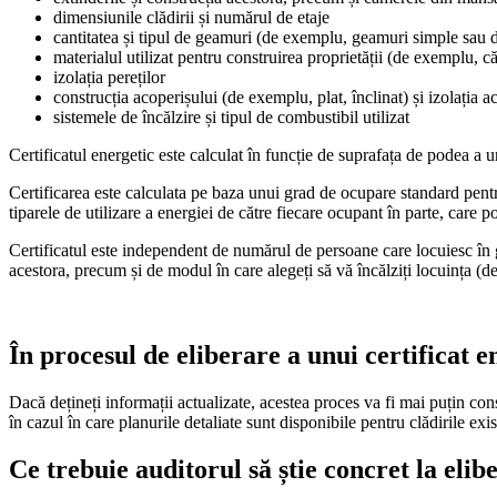
dimensiunile clădirii și numărul de etaje
cantitatea și tipul de geamuri (de exemplu, geamuri simple sau 
materialul utilizat pentru construirea proprietății (de exemplu, c
izolația pereților
construcția acoperișului (de exemplu, plat, înclinat) și izolația a
sistemele de încălzire și tipul de combustibil utilizat
Certificatul energetic este calculat în funcție de suprafața de podea a 
Certificarea este calculata pe baza unui grad de ocupare standard pentru 
tiparele de utilizare a energiei de către fiecare ocupant în parte, care p
Certificatul este independent de numărul de persoane care locuiesc în g
acestora, precum și de modul în care alegeți să vă încălziți locuința (de
În procesul de eliberare a unui certificat e
Dacă dețineți informații actualizate, acestea proces va fi mai puțin cons
în cazul în care planurile detaliate sunt disponibile pentru clădirile exis
Ce trebuie auditorul să știe concret la elib