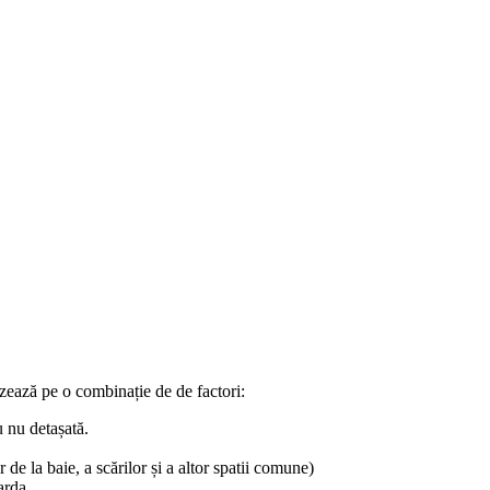
azează pe o combinație de de factori:
u nu detașată.
 de la baie, a scărilor și a altor spatii comune)
arda