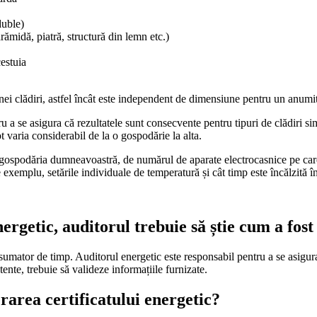
duble)
ărămidă, piatră, structură din lemn etc.)
cestuia
unei clădiri, astfel încât este independent de dimensiune pentru un anumit
a se asigura că rezultatele sunt consecvente pentru tipuri de clădiri simil
ot varia considerabil de la o gospodărie la alta.
ospodăria dumneavoastră, de numărul de aparate electrocasnice pe care le 
 exemplu, setările individuale de temperatură și cât timp este încălzită în 
nergetic, auditorul trebuie să știe cum a fost
umator de timp. Auditorul energetic este responsabil pentru a se asigura c
tente, trebuie să valideze informațiile furnizate.
erarea certificatului energetic?