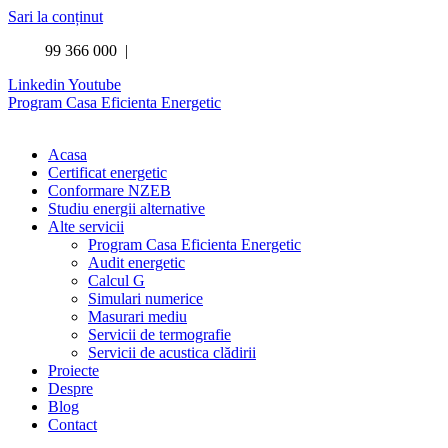
Sari la conținut
+40 7
99 366 000 |
contact@energo-instal.ro
Linkedin
Youtube
Program Casa Eficienta Energetic
Acasa
Certificat energetic
Conformare NZEB
Studiu energii alternative
Alte servicii
Program Casa Eficienta Energetic
Audit energetic
Calcul G
Simulari numerice
Masurari mediu
Servicii de termografie
Servicii de acustica clădirii
Proiecte
Despre
Blog
Contact