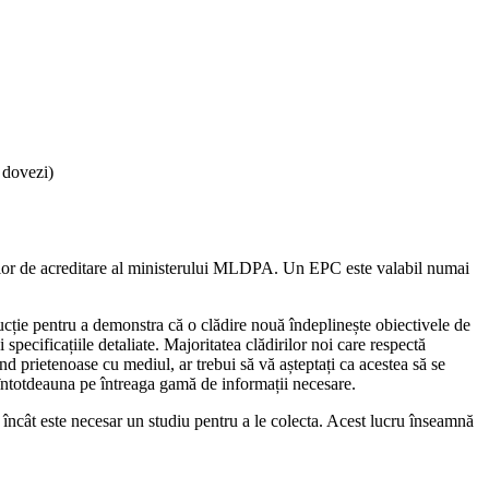
i dovezi)
ui lor de acreditare al ministerului MLDPA. Un EPC este valabil numai
ucție pentru a demonstra că o clădire nouă îndeplinește obiectivele de
 specificațiile detaliate. Majoritatea clădirilor noi care respectă
nd prietenoase cu mediul, ar trebui să vă așteptați ca acestea să se
e întotdeauna pe întreaga gamă de informații necesare.
l încât este necesar un studiu pentru a le colecta. Acest lucru înseamnă