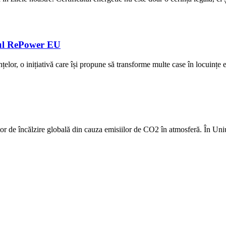
mul RePower EU
țelor, o inițiativă care își propune să transforme multe case în locuinț
ător de încălzire globală din cauza emisiilor de CO2 în atmosferă. În 