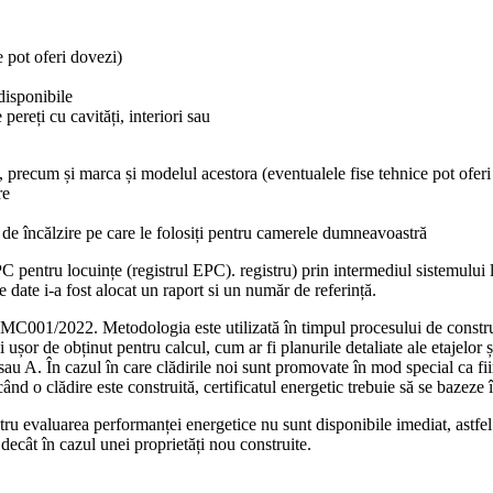
e pot oferi dovezi)
 disponibile
 pereți cu cavități, interiori sau
da, precum și marca și modelul acestora (eventualele fise tehnice pot ofer
re
ile de încălzire pe care le folosiți pentru camerele dumneavoastră
PC pentru locuințe (registrul EPC). registru) prin intermediul sistemul
de date i-a fost alocat un raport si un număr de referință.
ei MC001/2022. Metodologia este utilizată în timpul procesului de constr
ușor de obținut pentru calcul, cum ar fi planurile detaliate ale etajelor și
sau A. În cazul în care clădirile noi sunt promovate în mod special ca fii
când o clădire este construită, certificatul energetic trebuie să se bazez
ntru evaluarea performanței energetice nu sunt disponibile imediat, astfe
decât în cazul unei proprietăți nou construite.