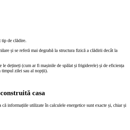
 tip de clădire.
are și se referă mai degrabă la structura fizică a clădirii decât la
dețineți (cum ar fi mașinile de spălat și frigiderele) și de eficiența
timpul zilei sau al nopții).
 construită casa
ă informațiile utilizate în calculele energetice sunt exacte și, chiar și