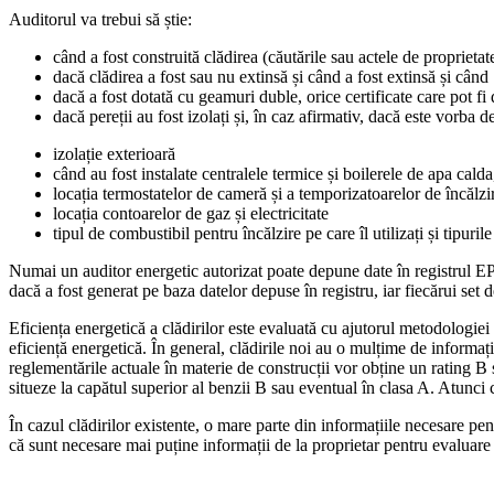
Auditorul va trebui să știe:
când a fost construită clădirea (căutările sau actele de proprietat
dacă clădirea a fost sau nu extinsă și când a fost extinsă și când
dacă a fost dotată cu geamuri duble, orice certificate care pot fi
dacă pereții au fost izolați și, în caz afirmativ, dacă este vorba de
izolație exterioară
când au fost instalate centralele termice și boilerele de apa cal
locația termostatelor de cameră și a temporizatoarelor de încălzi
locația contoarelor de gaz și electricitate
tipul de combustibil pentru încălzire pe care îl utilizați și tipur
Numai un auditor energetic autorizat poate depune date în registrul E
dacă a fost generat pe baza datelor depuse în registru, iar fiecărui set 
Eficiența energetică a clădirilor este evaluată cu ajutorul metodologi
eficiență energetică. În general, clădirile noi au o mulțime de informații 
reglementările actuale în materie de construcții vor obține un rating B 
situeze la capătul superior al benzii B sau eventual în clasa A. Atunci 
În cazul clădirilor existente, o mare parte din informațiile necesare pe
că sunt necesare mai puține informații de la proprietar pentru evaluare 