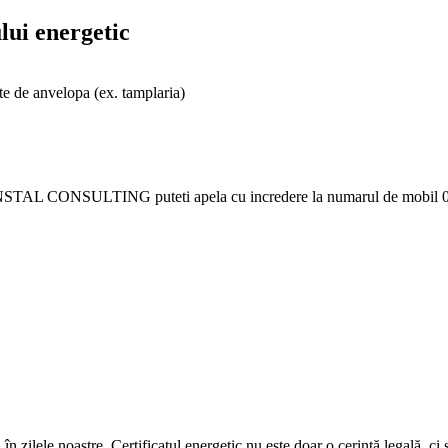
lui energetic
te de anvelopa (ex. tamplaria)
GO-INSTAL CONSULTING puteti apela cu incredere la numarul de mobil
n zilele noastre. Certificatul energetic nu este doar o cerință legală, ci 